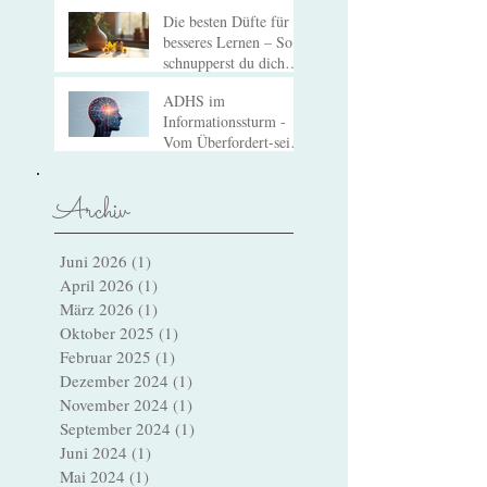
Duftkommunikation:
Einsatz und Wirkung
Die besten Düfte für
besseres Lernen – So
schnupperst du dich
zum Erfolg!
ADHS im
Informationssturm -
Vom Überfordert-sein
zum Verstehen
Archiv
Juni 2026
(1)
1 Beitrag
April 2026
(1)
1 Beitrag
März 2026
(1)
1 Beitrag
Oktober 2025
(1)
1 Beitrag
Februar 2025
(1)
1 Beitrag
Dezember 2024
(1)
1 Beitrag
November 2024
(1)
1 Beitrag
September 2024
(1)
1 Beitrag