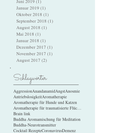
Juli 2019
(2)
2 Beiträge
Juni 2019
(1)
1 Beitrag
Januar 2019
(1)
1 Beitrag
Oktober 2018
(1)
1 Beitrag
September 2018
(1)
1 Beitrag
August 2018
(1)
1 Beitrag
Mai 2018
(1)
1 Beitrag
Januar 2018
(1)
1 Beitrag
Dezember 2017
(1)
1 Beitrag
November 2017
(1)
1 Beitrag
August 2017
(2)
2 Beiträge
Schlagwörter
Aggression
Anandanamid
Angst
Anosmie
Antriebslosigkeit
Aromatherapie
Aromatherapie für Hunde und Katzen
Aromatherapie für traumatisierte Flüchtlinge
Brain link
Buddha Aromamischung für Meditation