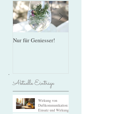
Nur für Geniesser!
Lebenslust gegen
Riechverlust
Aktuelle Einträge
Wirkung von