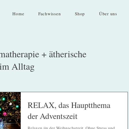
Home
Fachwissen
Shop
Über uns
atherapie + ätherische
im Alltag
RELAX, das Hauptthema
der Adventszeit
Relaxen iin der Weihnachstzeit. Ohne Stress und