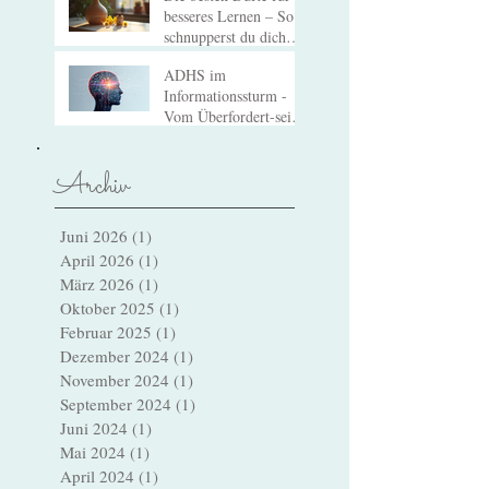
Die besten Düfte für
besseres Lernen – So
schnupperst du dich
zum Erfolg!
ADHS im
Informationssturm -
Vom Überfordert-sein
zum Verstehen
Archiv
Juni 2026
(1)
1 Beitrag
April 2026
(1)
1 Beitrag
März 2026
(1)
1 Beitrag
Oktober 2025
(1)
1 Beitrag
Februar 2025
(1)
1 Beitrag
Dezember 2024
(1)
1 Beitrag
November 2024
(1)
1 Beitrag
September 2024
(1)
1 Beitrag
Juni 2024
(1)
1 Beitrag
Mai 2024
(1)
1 Beitrag