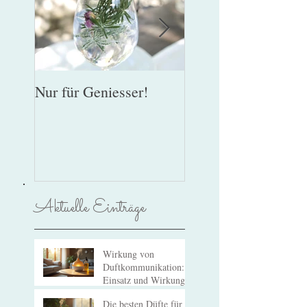
Nur für Geniesser!
Lebenslust gegen
Riechverlust
Aktuelle Einträge
Wirkung von
Duftkommunikation:
Einsatz und Wirkung