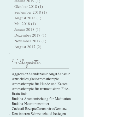
Juni 2019
(1)
1 Beitrag
Januar 2019
(1)
1 Beitrag
Oktober 2018
(1)
1 Beitrag
September 2018
(1)
1 Beitrag
August 2018
(1)
1 Beitrag
Mai 2018
(1)
1 Beitrag
Januar 2018
(1)
1 Beitrag
Dezember 2017
(1)
1 Beitrag
November 2017
(1)
1 Beitrag
August 2017
(2)
2 Beiträge
Schlagwörter
Aggression
Anandanamid
Angst
Anosmie
Antriebslosigkeit
Aromatherapie
Aromatherapie für Hunde und Katzen
Aromatherapie für traumatisierte Flüchtlinge
Brain link
Buddha Aromamischung für Meditation
Buddha-Neurotransmitter
Cocktail Rezepte
Coronavirus
Demenz