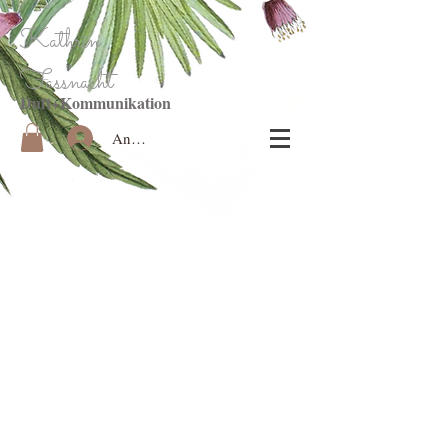
Kathrin
Fassnacht
Duft+Kommunikation
Anmelden