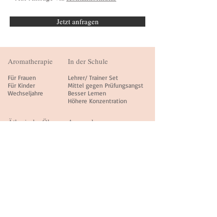
Jetzt anfragen
Aromatherapie
In der Schule
Für Frauen
Lehrer/ Trainer Set
Für Kinder
Mittel gegen Prüfungsangst
Wechseljahre
Besser Lernen
Höhere Konzentration
Ätherische Öle
Anwendung
Besser Einschlafen
Während Covid-19
Gegen Wut & Ärger
Parfü
m selber machen
Besser Lernen
Duftmarketing
Gegen Heuschnupfen
Duftcode ermitteln
Duftmischungen
Kurse
Vanille Heart
Einf
ü
hrung Aromatherapie