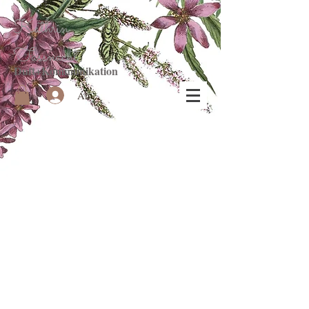
Kathrin
Fassnacht
Duft+Kommunikation
Anmelden