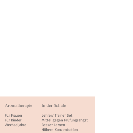
Aromatherapie
In der Schule
Für Frauen
Lehrer/ Trainer Set
Für Kinder
Mittel gegen Prüfungsangst
Wechseljahre
Besser Lernen
Höhere Konzentration