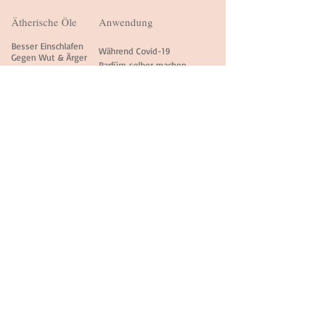
Ätherische Öle
Anwendung
Besser Einschlafen
Während Covid-19
Gegen Wut & Ärger
Parfü
m selber machen
Besser Lernen
Duftmarketing
Gegen Heuschnupfen
Duftcode ermitteln
Duftmischungen
Kurse
Vanille Heart
Einf
ü
hrung Aromatherapie
Acceleration
Für Lehrpersonen
2-FellLows
Workshop für Familien
Harm-O'Nie
Parfüm selber herstellen
Sorg-Los
Sanft-Mut
Easy-peasy
Bücher
«Besser Lernen mit Düften»
«Aromakompass»
Buchhandlungen & Verlage