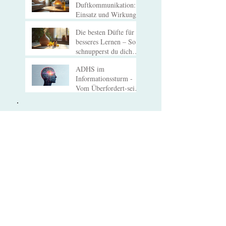
Wirkung von
Duftkommunikation:
Einsatz und Wirkung
Die besten Düfte für
besseres Lernen – So
schnupperst du dich
zum Erfolg!
ADHS im
Informationssturm -
Vom Überfordert-sein
zum Verstehen
Archiv
Juni 2026
(1)
1 Beitrag
April 2026
(1)
1 Beitrag
März 2026
(1)
1 Beitrag
Oktober 2025
(1)
1 Beitrag
Februar 2025
(1)
1 Beitrag