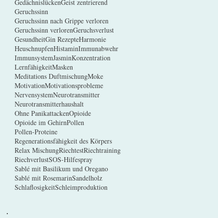
Gedächnislücken
Geist zentrierend
Geruchssinn
Geruchssinn nach Grippe verloren
Geruchssinn verloren
Geruchsverlust
Gesundheit
Gin Rezepte
Harmonie
Heuschnupfen
Histamin
Immunabwehr
Immunsystem
Jasmin
Konzentration
Lernfähigkeit
Masken
Meditations Duftmischung
Moke
Motivation
Motivationsprobleme
Nervensystem
Neurotransmitter
Neurotransmitterhaushalt
Ohne Panikattacken
Opioide
Opioide im Gehirn
Pollen
Pollen-Proteine
Regenerationsfähigkeit des Körpers
Relax Mischung
Riechtest
Riechtraining
Riechverlust
SOS-Hilfespray
Sablé mit Basilikum und Oregano
Sablé mit Rosemarin
Sandelholz
Schlaflosigkeit
Schleimproduktion