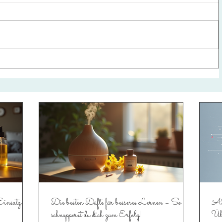
insatz und
Die besten Düfte für besseres Lernen – So
AD
schnupperst du dich zum Erfolg!
Übe