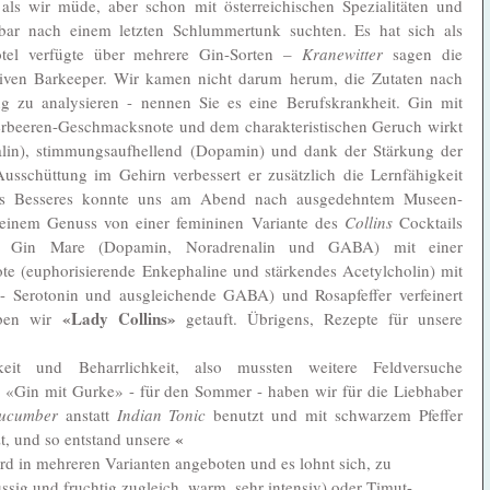
als wir müde, aber schon mit österreichischen Spezialitäten und 
elbar nach einem letzten Schlummertunk suchten. Es hat sich als 
otel verfügte über mehrere Gin-Sorten – 
Kranewitter
 sagen die 
iven Barkeeper. Wir kamen nicht darum herum, die Zutaten nach 
g zu analysieren - nennen Sie es eine Berufskrankheit. Gin mit 
rbeeren-Geschmacksnote und dem charakteristischen Geruch wirkt 
in), stimmungsaufhellend (Dopamin) und dank der Stärkung der 
chüttung im Gehirn verbessert er zusätzlich die Lernfähigkeit 
chts Besseres konnte uns am Abend nach ausgedehntem Museen-
einem Genuss von einer femininen Variante des 
Collins
 Cocktails 
er Gin Mare (Dopamin, Noradrenalin und GABA) mit einer 
e (euphorisierende Enkephaline und stärkendes Acetylcholin) mit 
- Serotonin und ausgleichende GABA) und Rosapfeffer verfeinert 
«Lady Collins»
ben wir 
 getauft. Übrigens, Rezepte für unsere 
keit und Beharrlichkeit, also mussten weitere Feldversuche 
«Gin mit Gurke» - für den Sommer - haben wir für die Liebhaber 
ucumber
 anstatt 
Indian Tonic
 benutzt und mit schwarzem Pfeffer 
«
, und so entstand unsere 
ird in mehreren Varianten angeboten und es lohnt sich, zu 
ssig und fruchtig zugleich, warm, sehr intensiv) oder Timut-