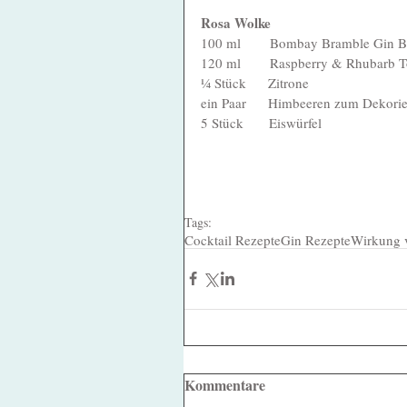
Rosa Wolke
100 ml        Bombay Bramble Gin B
120 ml        Raspberry & Rhubarb 
¼ Stück      Zitrone
ein Paar      Himbeeren zum Dekori
5 Stück       Eiswürfel
Tags:
Cocktail Rezepte
Gin Rezepte
Wirkung 
Kommentare