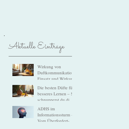
Aktuelle Einträge
Wirkung von
Duftkommunikation:
Einsatz und Wirkung
Die besten Düfte für
besseres Lernen – So
schnupperst du dich
zum Erfolg!
ADHS im
Informationssturm -
Vom Überfordert-
sein zum Verstehen