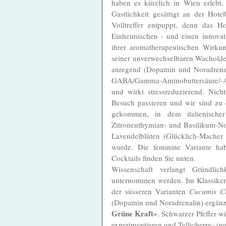
haben es kürzlich in Wien erlebt, 
Gastlichkeit gesättigt an der Hot
Volltreffer entpuppt, denn das H
Einheimischen - und einen innovat
ihrer aromatherapeutischen Wirkun
seiner unverwechselbaren Wacholde
anregend (Dopamin und Noradrenal
GABA/Gamma-Aminobuttersäure/-Auss
und wirkt stressreduzierend. Ni
Besuch passieren und wir sind zu 
gekommen, in dem italienisch
Zitronenthymian- und Basilikum-Not
Lavendelblüten (Glücklich-Macher 
wurde. Die feminine Variante ha
Cocktails finden Sie unten. 
Wissenschaft verlangt Gründlich
unternommen werden. Im Klassiker 
der süsseren Varianten 
Cucumis C
(Dopamin und Noradrenalin) ergänzt
Grüne Kraft»
. Schwarzer Pfeffer w
experimentieren und Tellicherry- (nu