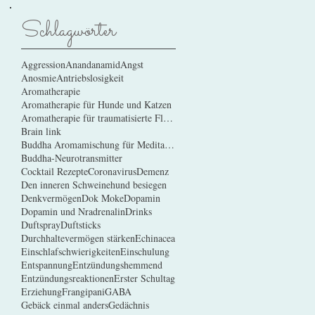
Schlagwörter
Aggression
Anandanamid
Angst
Anosmie
Antriebslosigkeit
Aromatherapie
Aromatherapie für Hunde und Katzen
Aromatherapie für traumatisierte Flüchtlinge
Brain link
Buddha Aromamischung für Meditation
Buddha-Neurotransmitter
Cocktail Rezepte
Coronavirus
Demenz
Den inneren Schweinehund besiegen
Denkvermögen
Dok Moke
Dopamin
Dopamin und Nradrenalin
Drinks
Duftspray
Duftsticks
Durchhaltevermögen stärken
Echinacea
Einschlafschwierigkeiten
Einschulung
Entspannung
Entzündungshemmend
Entzündungsreaktionen
Erster Schultag
Erziehung
Frangipani
GABA
Gebäck einmal anders
Gedächnis