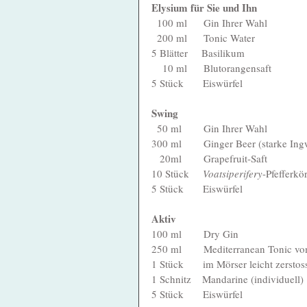
Elysium für Sie und Ihn
  100 ml      Gin Ihrer Wahl
  200 ml      Tonic Water
5 Blätter     Basilikum
    10 ml      Blutorangensaft
5 Stück       Eiswürfel
Swing
  50 ml        Gin Ihrer Wahl
300 ml        Ginger Beer (starke I
   20ml        Grapefruit-Saft
10 Stück     
Voatsiperifery
-Pfefferkö
5 Stück       Eiswürfel
Aktiv
100 ml        Dry Gin
250 ml        Mediterranean Tonic v
1 Stück       im Mörser leicht zersto
1 Schnitz    Mandarine (individuell)
5 Stück       Eiswürfel