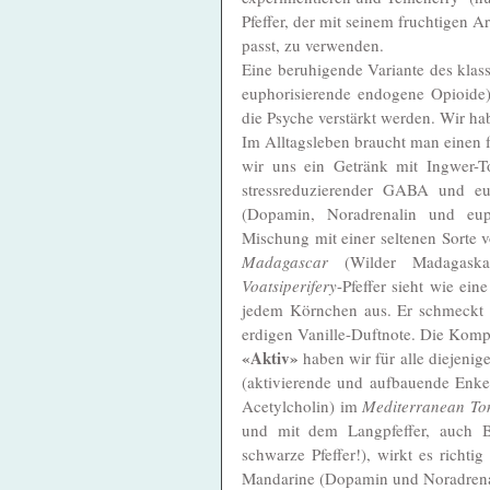
Pfeffer, der mit seinem fruchtigen A
passt, zu verwenden. 
Eine beruhigende Variante des klas
euphorisierende endogene Opioide)
die Psyche verstärkt werden. Wir h
Im Alltagsleben braucht man einen 
wir uns ein Getränk mit Ingwer-T
stressreduzierender GABA und eup
(Dopamin, Noradrenalin und euph
Mischung mit einer seltenen Sorte 
Madagascar 
(Wilder Madagaska
Voatsiperifery
-Pfeffer sieht wie ei
jedem Körnchen aus. Er schmeckt int
erdigen Vanille-Duftnote. Die Komp
«Aktiv»
 haben wir für alle diejeni
(aktivierende und aufbauende Enke
Acetylcholin) im 
Mediterranean Ton
und mit dem Langpfeffer, auch Be
schwarze Pfeffer!), wirkt es rich
Mandarine (Dopamin und Noradrenali