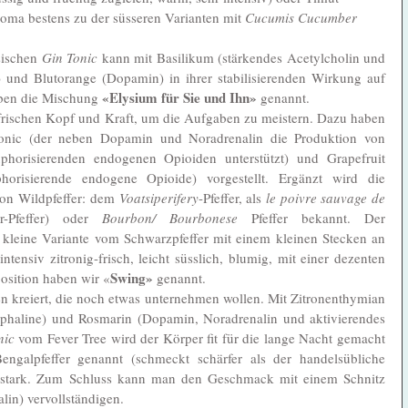
roma bestens zu der süsseren Varianten mit 
Cucumis Cucumber
sischen 
Gin Tonic
 kann mit Basilikum (stärkendes Acetylcholin und 
 und Blutorange (Dopamin) in ihrer stabilisierenden Wirkung auf 
«Elysium für Sie und Ihn»
aben die Mischung 
 genannt.
frischen Kopf und Kraft, um die Aufgaben zu meistern. Dazu haben 
onic (der neben Dopamin und Noradrenalin die Produktion von 
horisierenden endogenen Opioiden unterstützt) und Grapefruit 
orisierende endogene Opioide) vorgestellt. Ergänzt wird die 
von Wildpfeffer: dem 
Voatsiperifery
-Pfeffer, als 
le poivre sauvage de 
r-Pfeffer) oder 
Bourbon/ Bourbonese
 Pfeffer bekannt. Der 
ne kleine Variante vom Schwarzpfeffer mit einem kleinen Stecken an 
ensiv zitronig-frisch, leicht süsslich, blumig, mit einer dezenten 
Swing»
osition haben wir «
 genannt.
gen kreiert, die noch etwas unternehmen wollen. Mit Zitronenthymian 
phaline) und Rosmarin (Dopamin, Noradrenalin und aktivierendes 
ic 
vom Fever Tree wird der Körper fit für die lange Nacht gemacht 
ngalpfeffer genannt (schmeckt schärfer als der handelsübliche 
tig stark. Zum Schluss kann man den Geschmack mit einem Schnitz 
n) vervollständigen. 