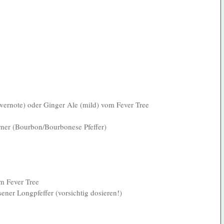
ngwernote) oder Ginger Ale (mild) vom Fever Tree
rner (Bourbon/Bourbonese Pfeffer)
om Fever Tree
ssener Longpfeffer (vorsichtig dosieren!)