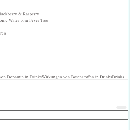
lackberry & Rasperry  
Tonic Water vom Fever Tree
eren
von Dopamin in Drinks
Wirkungen von Botenstoffen in Drinks
Drinks