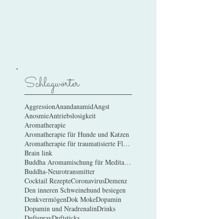
Schlagwörter
Aggression
Anandanamid
Angst
Anosmie
Antriebslosigkeit
Aromatherapie
Aromatherapie für Hunde und Katzen
Aromatherapie für traumatisierte Flüchtlinge
Brain link
Buddha Aromamischung für Meditation
Buddha-Neurotransmitter
Cocktail Rezepte
Coronavirus
Demenz
Den inneren Schweinehund besiegen
Denkvermögen
Dok Moke
Dopamin
Dopamin und Nradrenalin
Drinks
Duftspray
Duftsticks