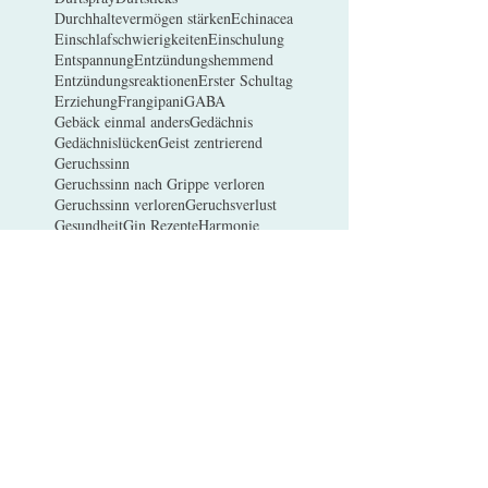
Durchhaltevermögen stärken
Echinacea
Einschlafschwierigkeiten
Einschulung
Entspannung
Entzündungshemmend
Entzündungsreaktionen
Erster Schultag
Erziehung
Frangipani
GABA
Gebäck einmal anders
Gedächnis
Gedächnislücken
Geist zentrierend
Geruchssinn
Geruchssinn nach Grippe verloren
Geruchssinn verloren
Geruchsverlust
Gesundheit
Gin Rezepte
Harmonie
Heuschnupfen
Histamin
Immunabwehr
Immunsystem
Jasmin
Konzentration
Lernfähigkeit
Masken
Meditations Duftmischung
Moke
Motivation
Motivationsprobleme
Nervensystem
Neurotransmitter
Neurotransmitterhaushalt
Ohne Panikattacken
Opioide
Opioide im Gehirn
Pollen
Pollen-Proteine
Regenerationsfähigkeit des Körpers
Relax Mischung
Riechtest
Riechtraining